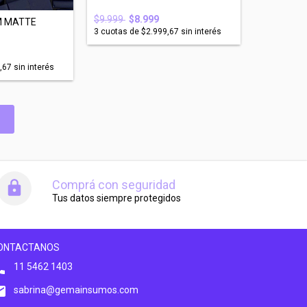
$9.999
$8.999
M MATTE
3
cuotas de
$2.999,67
sin interés
,67
sin interés
Comprá con seguridad
Tus datos siempre protegidos
ONTACTANOS
11 5462 1403
sabrina@gemainsumos.com