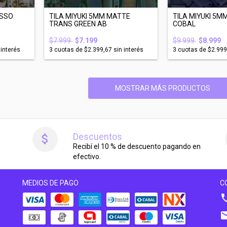
ASSO
TILA MIYUKI 5MM MATTE
TILA MIYUKI 5M
TRANS GREEN AB
COBAL
$7.999
$7.199
$9.999
$8.999
 interés
3
cuotas de
$2.399,67
sin interés
3
cuotas de
$2.999
MOSTRAR MÁS PRODUCTOS
Descuentos
Recibí el 10 % de descuento pagando en
efectivo.
MEDIOS DE PAGO
C