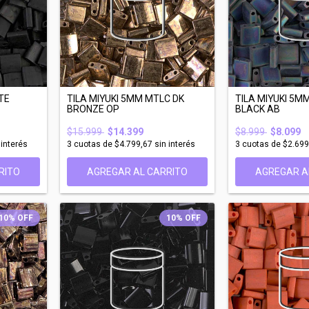
TE
TILA MIYUKI 5MM MTLC DK
TILA MIYUKI 5M
BRONZE OP
BLACK AB
$15.999
$14.399
$8.999
$8.099
 interés
3
cuotas de
$4.799,67
sin interés
3
cuotas de
$2.699
RITO
AGREGAR AL CARRITO
AGREGAR A
10
%
OFF
10
%
OFF