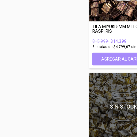
TILA MIYUKI 5MM MTL
RASP IRIS
$15.999
$14.399
3
cuotas de
$4.799,67
sin
AGREGAR AL CAR
SIN STOC