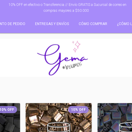
10% OFF en efectivo o Transferencia // Envío GRATIS a Sucursal de correo en
compras mayores a $50.000
NTO DE PEDIDO
ENTREGAS Y ENVÍOS
CÓMO COMPRAR
¿CÓMO L
10
%
OFF
10
%
OFF