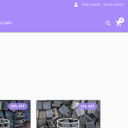
Crear cuenta
Iniciar sesión
0
LEGAR?
10
%
OFF
10
%
OFF