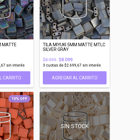
M MATTE
TILA MIYUKI 5MM MATTE MTLC
SILVER GRAY
$8.999
$8.099
,67
sin interés
3
cuotas de
$2.699,67
sin interés
L CARRITO
AGREGAR AL CARRITO
10
%
OFF
SIN STOCK