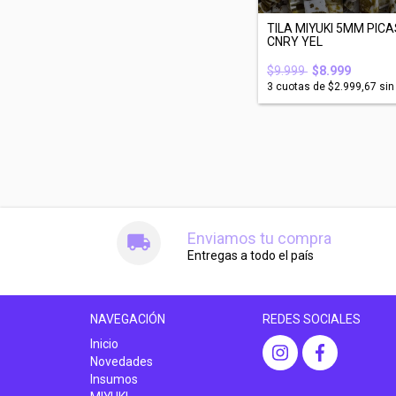
TILA MIYUKI 5MM PIC
CNRY YEL
$9.999
$8.999
3
cuotas de
$2.999,67
sin
Enviamos tu compra
Entregas a todo el país
NAVEGACIÓN
REDES SOCIALES
Inicio
Novedades
Insumos