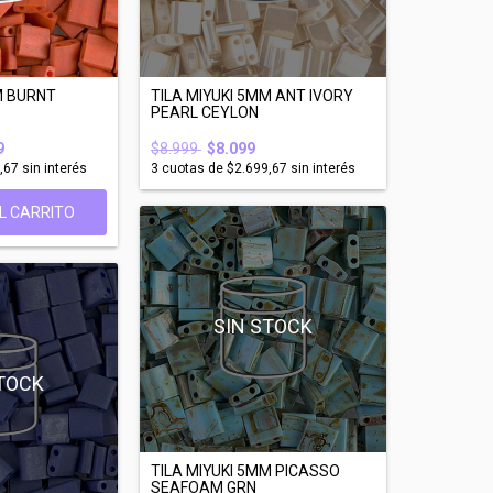
M BURNT
TILA MIYUKI 5MM ANT IVORY
PEARL CEYLON
9
$8.999
$8.099
,67
sin interés
3
cuotas de
$2.699,67
sin interés
SIN STOCK
TOCK
TILA MIYUKI 5MM PICASSO
SEAFOAM GRN