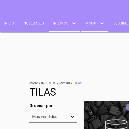
INICIO
NOVEDADES
INSUMOS
MIYUKI
SEGUIMIE
Inicio
/
INSUMOS
/
MIYUKI
/
TILAS
TILAS
Ordenar por