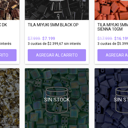
C DK
TILA MIYUKI 5MM BLACK OP
TILA MIYUKI 5M
SIENNA 10GM
$7.999
$7.199
$17.999
$16.19
 interés
3
cuotas de
$2.399,67
sin interés
3
cuotas de
$5.399
RITO
AGREGAR AL CARRITO
K
SIN STOCK
SIN S