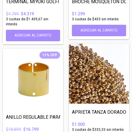
TERMINAL MIYUKI GOLFI 4x30MM - PAR
BROCHE MOSQUETON DORA
$4.799
$4.319
$1.299
3
cuotas de
$1.439,67
sin
3
cuotas de
$433
sin interés
interés
AGREGAR AL CARRITO
11
%
OFF
APRIETA TANZA DORADO 2
ANILLO REGULABLE PARA TEJIDO GOLFI - 1 U
$1.000
$18.899
$16.799
3
cuotas de
$333,33
sin interés