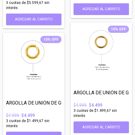
3
cuotas de
$5.599,67
sin
interés
10
%
OFF
10
%
OFF
ARGOLLA DE UNIÓN DE GOL
ARGOLLA DE UNIÓN DE GOLFI 4MM - 10U
$4.999
$4.499
3
cuotas de
$1.499,67
sin
$4.999
$4.499
interés
3
cuotas de
$1.499,67
sin
interés
AGREGAR AL CARRITO