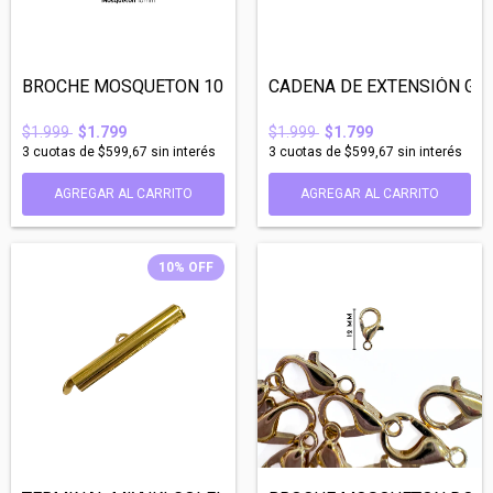
BROCHE MOSQUETON 10 MM - 1U
CADENA DE EXTENSIÓN GOL
$1.999
$1.799
$1.999
$1.799
3
cuotas de
$599,67
sin interés
3
cuotas de
$599,67
sin interés
10
%
OFF