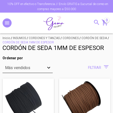
10% OFF en efectivo o Transferencia // Envío GRATIS a Sucursal de correo en
compras mayores a $50.000
0
Inicio
/
INSUMOS
/
CORDONES Y TANZAS
/
CORDONES
/
CORDÓN DE SEDA
/
CORDÓN DE SEDA 1MM DE ESPESOR
CORDÓN DE SEDA 1MM DE ESPESOR
Ordenar por
FILTRAR