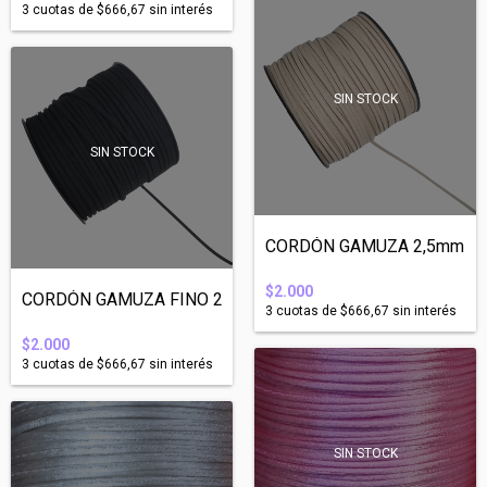
3
cuotas de
$666,67
sin interés
SIN STOCK
SIN STOCK
CORDÓN GAMUZA 2,5mm ESP
$2.000
CORDÓN GAMUZA FINO 2mm ESPESOR NEGRO - 5...
3
cuotas de
$666,67
sin interés
$2.000
3
cuotas de
$666,67
sin interés
SIN STOCK