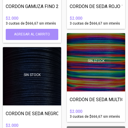
CORDÓN GAMUZA FINO 2mm ESPESOR MARRON CL...
CORDÓN DE SEDA ROJO 1mm 
$2.000
$2.000
3
cuotas de
$666,67
sin interés
3
cuotas de
$666,67
sin interés
SIN STOCK
SIN STOCK
CORDÓN DE SEDA MULTICOL
$2.000
CORDÓN DE SEDA NEGRO 1mm ESPESOR - 10 ME...
3
cuotas de
$666,67
sin interés
$2.000