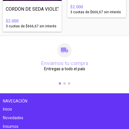
$2.000
CORDÓN DE SEDA VIOLETA 1mm ESPESOR - 10...
3
cuotas de
$666,67
sin interés
$2.000
3
cuotas de
$666,67
sin interés
Enviamos tu compra
Entregas a todo el país
NAVEGACIÓN
Inicio
Novedades
Insumos