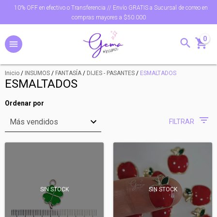
10% OFF en efectivo o Transferencia // Envío GRATIS a Sucursal de correo en
compras mayores a $50.000
0
Inicio
/
INSUMOS
/
FANTASÍA
/
DIJES - PASANTES
/
ESMALTADOS
ESMALTADOS
Ordenar por
FILTRAR
SIN STOCK
SIN STOCK