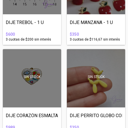
DIJE TREBOL - 1 U
DIJE MANZANA - 1 U
$600
$350
3
cuotas de
$200
sin interés
3
cuotas de
$116,67
sin interés
SIN STOCK
SIN STOCK
DIJE CORAZÓN ESMALTADO OJITO FELIZ - 1U
DIJE PERRITO GLOBO COLOR
$989
$350