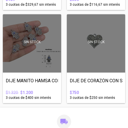
3
cuotas de
$329,67
sin interés
3
cuotas de
$116,67
sin interés
SIN STOCK
SIN STOCK
DIJE MANITO HAMSA CON CON OJITO STRASS -...
DIJE DE CORAZÓN CON STRA
$1.320
$1.200
$750
3
cuotas de
$400
sin interés
3
cuotas de
$250
sin interés