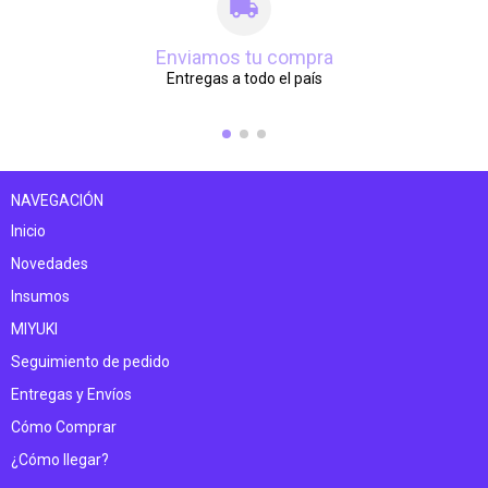
Enviamos tu compra
Entregas a todo el país
NAVEGACIÓN
Inicio
Novedades
Insumos
MIYUKI
Seguimiento de pedido
Entregas y Envíos
Cómo Comprar
¿Cómo llegar?