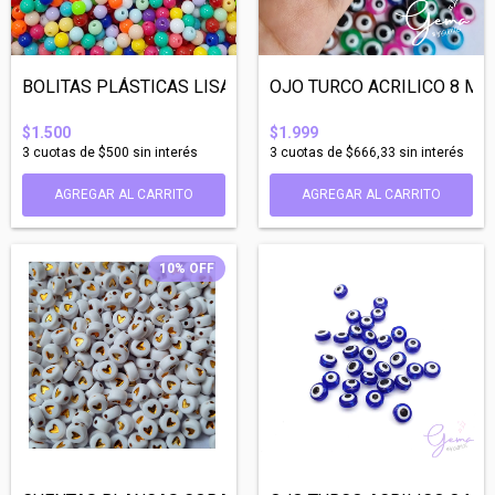
BOLITAS PLÁSTICAS LISAS 6mm - 20gramos
OJO TURCO ACRILICO 8 MM
$1.500
$1.999
3
cuotas de
$500
sin interés
3
cuotas de
$666,33
sin interés
AGREGAR AL CARRITO
10
%
OFF