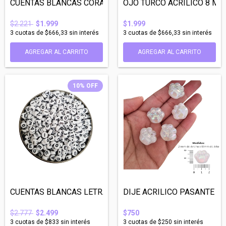
CUENTAS BLANCAS CORAZONES DORADOS 20 gra...
OJO TURCO ACRILICO 8 MM
$2.221
$1.999
$1.999
3
cuotas de
$666,33
sin interés
3
cuotas de
$666,33
sin interés
AGREGAR AL CARRITO
10
%
OFF
CUENTAS BLANCAS LETRAS NEGRAS 20gr - VOC...
DIJE ACRILICO PASANTE EN
$2.777
$2.499
$750
3
cuotas de
$833
sin interés
3
cuotas de
$250
sin interés