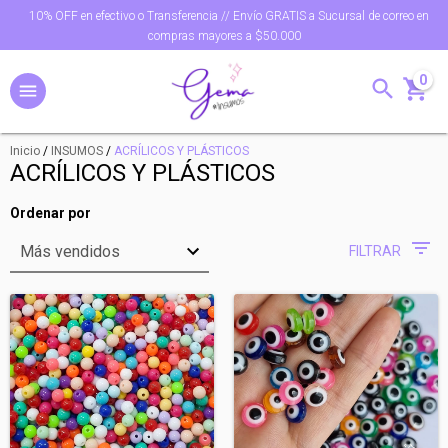
10% OFF en efectivo o Transferencia // Envío GRATIS a Sucursal de correo en
compras mayores a $50.000
0
Inicio
/
INSUMOS
/
ACRÍLICOS Y PLÁSTICOS
ACRÍLICOS Y PLÁSTICOS
Ordenar por
FILTRAR